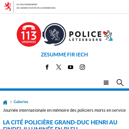
Aller
Aller
à
au
la
contenu
navigation
ZESUMME FIR IECH
Facebook
X
Youtube
Instagram
Menu
Rec
principal
Galeries
Journée internationale en mémoire des policiers morts en service
LA CITÉ POLICIÈRE GRAND-DUC HENRI AU