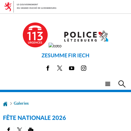
Aller
Aller
à
au
la
contenu
navigation
ZESUMME FIR IECH
Facebook
X
Youtube
Instagram
Menu
Rec
principal
Galeries
FÊTE NATIONALE 2026