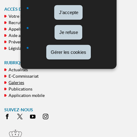
ACCÈS DIRECT
J'accepte
Votre Police
MENU
Recrutement
DE
Appels publics
Je refuse
NAVIGATION
Aide aux victimes
Prévention
Législation
Gérer les cookies
RUBRIQUES TRANSVERSALES
Actualités
E-Commissariat
Galeries
Publications
Application mobile
SUIVEZ-NOUS
Facebook
X
Youtube
Instagram