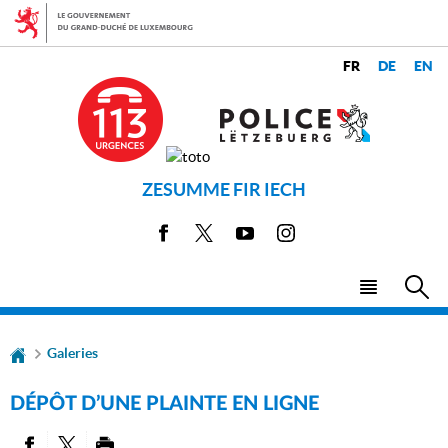
Aller
Aller
à
au
la
contenu
CHANGER
navigation
LANGUES
DE
LANGUE
ZESUMME FIR IECH
Facebook
X
Youtube
Instagram
Menu
Rec
principal
Galeries
DÉPÔT D’UNE PLAINTE EN LIGNE