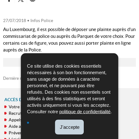
PARTAGER SUR FACEBOOK
PARTAGER SUR TWITTER
IMPRIMER
27/07/2018
• Infos Police
Au Luxembourg, il est possible de déposer une plainte auprès d’un
commissariat de police ou auprès du Parquet de votre choix. Pour
certains cas de figure, vous pouvez aussi porter plainte en ligne
auprès de la Police.
Ce site utilise des cookies essentiels
nécessaires à son bon fonctionnement,
Dernière mise à jour
30/07/2018
sans usage de données à caractère
personnel, et ne pouvant pas être
refusés. Des cookies non essentiels sont
utilisés à des fins statistiques et seront
ACCÈS DIRECT
activés uniquement si vous les acceptez.
Votre Police
MENU
Consulter notre
politique de confidentialité
.
Recrutement
DE
Appels publics
NAVIGATION
Aide aux victimes
J'accepte
Prévention