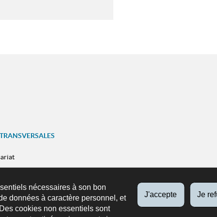
 TRANSVERSALES
ariat
SUIVEZ-NOUS
ns
Facebook
X
Youtube
Instag
ssentiels nécessaires à son bon
n mobile
J'accepte
Je re
de données à caractère personnel, et
 Des cookies non essentiels sont