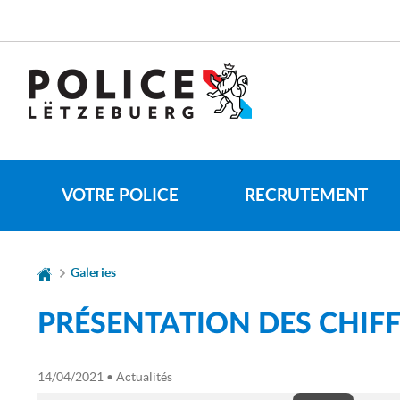
Aller
Aller
à
au
la
contenu
CHANGER
navigation
DE
LANGUE
VOTRE POLICE
RECRUTEMENT
Galeries
PRÉSENTATION DES CHIFF
14/04/2021
• Actualités