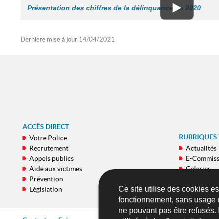
Présentation des chiffres de la délinquance en 2020
Dernière mise à jour
14/04/2021
ACCÈS DIRECT
RUBRIQUES
Votre Police
Recrutement
Actualités
Appels publics
E-Commiss
Aide aux victimes
Galeries
Prévention
Publicatio
Ce site utilise des cookies e
Législation
Applicatio
fonctionnement, sans usage 
ne pouvant pas être refusés.