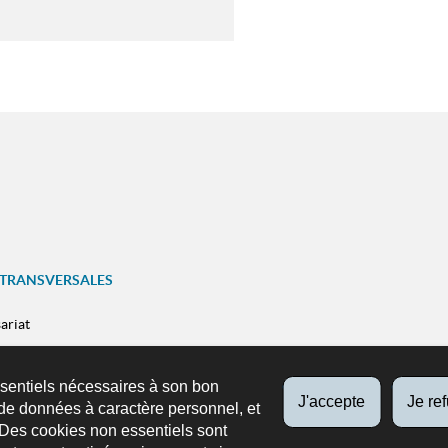
 TRANSVERSALES
ariat
SUIVEZ-NOUS
ns
Facebook
X
Youtube
Instag
ssentiels nécessaires à son bon
n mobile
J'accepte
Je re
de données à caractère personnel, et
 Des cookies non essentiels sont