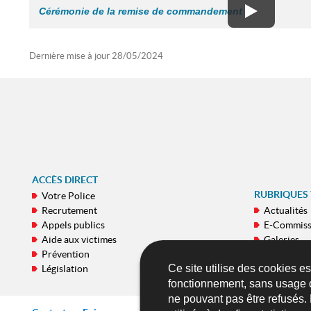
Cérémonie de la remise de commandement
Dernière mise à jour
28/05/2024
ACCÈS DIRECT
RUBRIQUES
Votre Police
Recrutement
Actualités
Appels publics
E-Commiss
Aide aux victimes
Galeries
Prévention
Publicatio
Ce site utilise des cookies e
Législation
Applicatio
fonctionnement, sans usage 
ne pouvant pas être refusés.