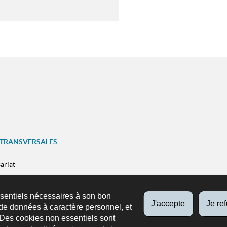
 TRANSVERSALES
ariat
SUIVEZ-NOUS
ns
Facebook
X
Youtube
Instag
ssentiels nécessaires à son bon
n mobile
J'accepte
Je re
de données à caractère personnel, et
 Des cookies non essentiels sont