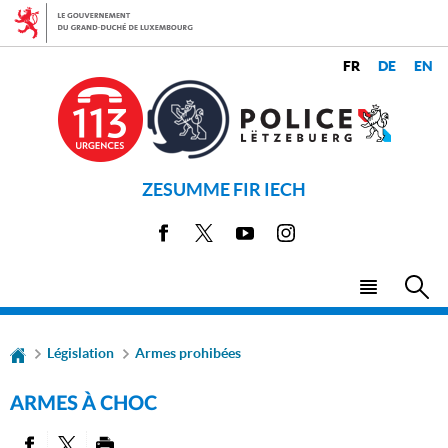
Aller
Aller
à
au
la
contenu
CHANGER
navigation
LANGUES
DE
LANGUE
ZESUMME FIR IECH
Facebook
X
Youtube
Instagram
Menu
Rec
principal
Législation
Armes prohibées
ARMES À CHOC