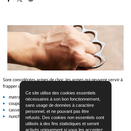
PARTAGER SUR FACEBOOK
PARTAGER SUR TWITTER
IMPRIMER
Sont considérées armes de choc, les armes qui peuvent servir à
frapper une personne :
Ce site utilise des cookies essentiels
matraques,
nécessaires à son bon fonctionnement,
coups-de-poing,
sans usage de données à caractère
casse-têtes,
personnel, et ne pouvant pas être
nunchaku.
refusés. Des cookies non essentiels sont
utilisés à des fins statistiques et seront
activés uniquement si vous les acceptez.