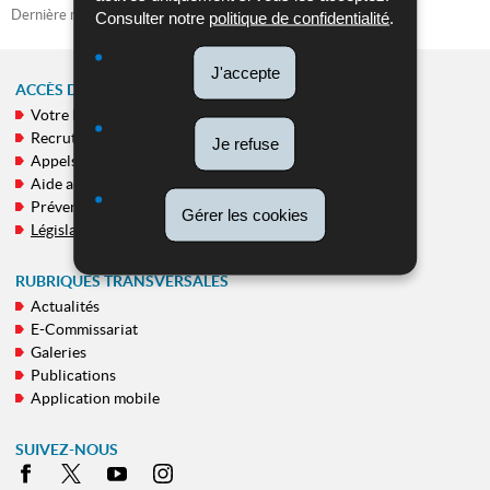
Dernière mise à jour
30/11/2020
Consulter notre
politique de confidentialité
.
J'accepte
ACCÈS DIRECT
Votre Police
MENU
Recrutement
Je refuse
DE
Appels publics
NAVIGATION
Aide aux victimes
Prévention
Gérer les cookies
Législation
RUBRIQUES TRANSVERSALES
Actualités
E-Commissariat
Galeries
Publications
Application mobile
SUIVEZ-NOUS
Facebook
X
Youtube
Instagram