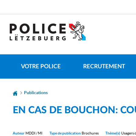
Aller
Aller
à
au
la
contenu
CHANGER
navigation
DE
LANGUE
VOTRE POLICE
RECRUTEMENT
Publications
EN CAS DE BOUCHON: CO
Auteur
MDDI / MI
Type de publication
Brochures
Thème(s)
Usagers d