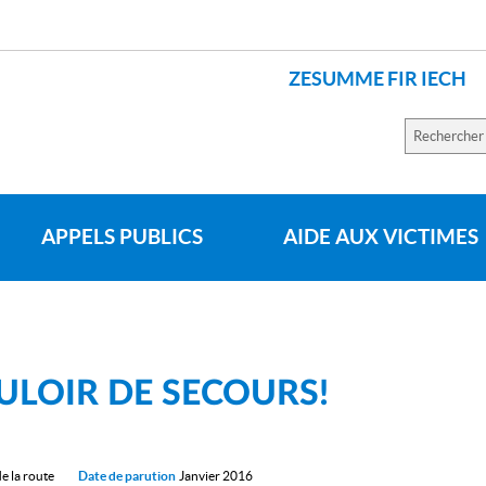
ZESUMME FIR IECH
LANGUES
Recherch
sur
le
site
APPELS PUBLICS
AIDE AUX VICTIMES
ULOIR DE SECOURS!
e la route
Date de parution
Janvier 2016