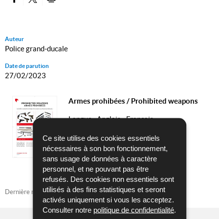
PARTAGER SUR FACEBOOK
PARTAGER SUR TWITTER
IMPRIMER
Auteur
Police grand-ducale
Date de parution
27/02/2023
Armes prohibées / Prohibited weapons
Langue :
Anglais - Français
Pdf - 3,51 Mo - 1 page(s)
Ce site utilise des cookies essentiels
nécessaires à son bon fonctionnement,
TÉLÉCHARGER
sans usage de données à caractère
personnel, et ne pouvant pas être
refusés. Des cookies non essentiels sont
utilisés à des fins statistiques et seront
Dernière mise à jour
27/02/2023
activés uniquement si vous les acceptez.
Consulter notre
politique de confidentialité
.