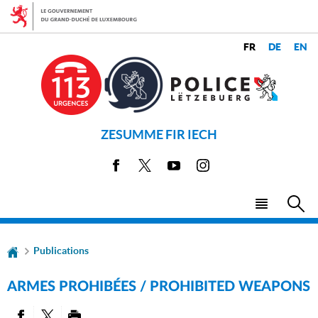
Aller
Aller
à
au
la
contenu
CHANGER
navigation
LANGUES
DE
LANGUE
ZESUMME FIR IECH
Facebook
X
Youtube
Instagram
Menu
Rec
principal
Publications
ARMES PROHIBÉES / PROHIBITED WEAPONS