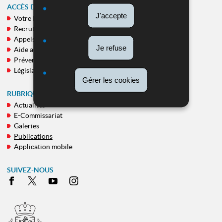
ACCÈS DIRECT
J'accepte
Votre Police
MENU
Recrutement
DE
Appels publics
NAVIGATION
Je refuse
Aide aux victimes
Prévention
Législation
Gérer les cookies
RUBRIQUES TRANSVERSALES
Actualités
E-Commissariat
Galeries
Publications
Application mobile
SUIVEZ-NOUS
Facebook
X
Youtube
Instagram