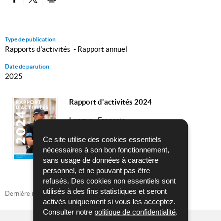
PARTAGER SUR FACEBOOK
PARTAGER SUR TWITTER
IMPRIMER
Type de publication
Rapports d'activités - Rapport annuel
Date de parution
2025
Rapport d'activités 2024
Langue :
Français
Pdf - 9,46 Mo - 132 page(s)
Ce site utilise des cookies essentiels
nécessaires à son bon fonctionnement,
TÉLÉCHARGER
sans usage de données à caractère
personnel, et ne pouvant pas être
refusés. Des cookies non essentiels sont
utilisés à des fins statistiques et seront
Dernière mise à jour
11/04/2025
activés uniquement si vous les acceptez.
Consulter notre
politique de confidentialité
.