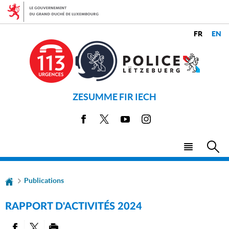
Aller
Aller
à
au
la
contenu
CHANGER
navigation
LANGUES
DE
LANGUE
ZESUMME FIR IECH
Facebook
X
Youtube
Instagram
Menu
Rec
principal
Publications
RAPPORT D'ACTIVITÉS 2024