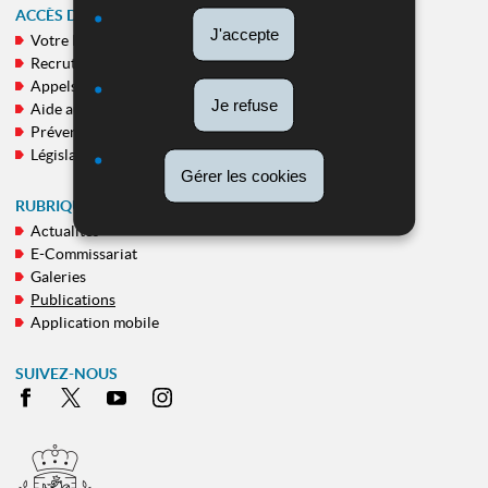
ACCÈS DIRECT
J'accepte
Votre Police
MENU
Recrutement
DE
Appels publics
NAVIGATION
Je refuse
Aide aux victimes
Prévention
Législation
Gérer les cookies
RUBRIQUES TRANSVERSALES
Actualités
E-Commissariat
Galeries
Publications
Application mobile
SUIVEZ-NOUS
Facebook
X
Youtube
Instagram