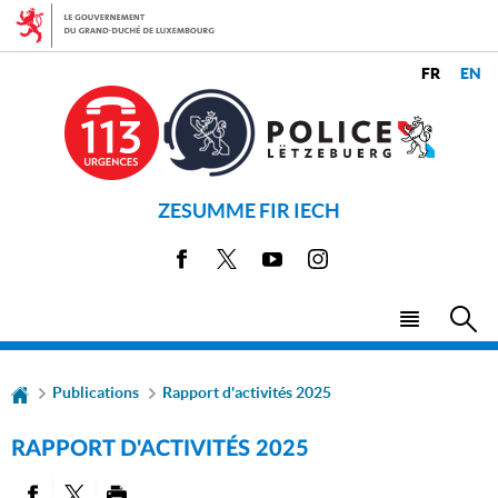
Aller
Aller
à
au
la
contenu
CHANGER
navigation
LANGUES
DE
LANGUE
ZESUMME FIR IECH
Facebook
X
Youtube
Instagram
Menu
Rec
principal
Publications
Rapport d'activités 2025
RAPPORT D'ACTIVITÉS 2025