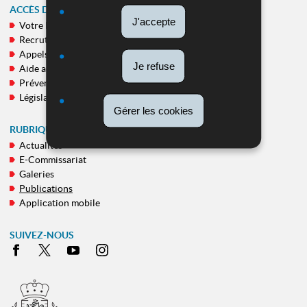
ACCÈS DIRECT
J'accepte
Votre Police
MENU
Recrutement
DE
Appels publics
NAVIGATION
Je refuse
Aide aux victimes
Prévention
Législation
Gérer les cookies
RUBRIQUES TRANSVERSALES
Actualités
E-Commissariat
Galeries
Publications
Application mobile
SUIVEZ-NOUS
Facebook
X
Youtube
Instagram