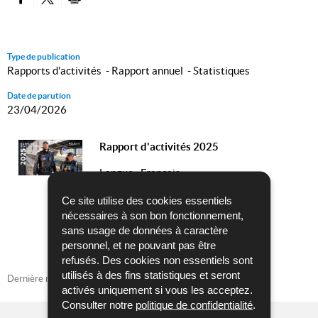
PARTAGER SUR FACEBOOK
PARTAGER SUR TWITTER
IMPRIMER
Type de publication
Rapports d'activités - Rapport annuel - Statistiques
Date de parution
23/04/2026
Rapport d'activités 2025
Langue :
Français
Pdf - 27,50 Mo - 148 page(s)
Ce site utilise des cookies essentiels
nécessaires à son bon fonctionnement,
TÉLÉCHARGER
sans usage de données à caractère
personnel, et ne pouvant pas être
refusés. Des cookies non essentiels sont
utilisés à des fins statistiques et seront
Dernière mise à jour
23/04/2026
activés uniquement si vous les acceptez.
Consulter notre
politique de confidentialité
.