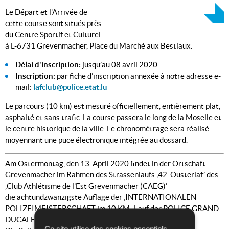
Le Départ et l’Arrivée de
cette course sont situés près
du Centre Sportif et Culturel
à L-6731 Grevenmacher, Place du Marché aux Bestiaux.
Délai d'inscription:
jusqu’au 08 avril 2020
Inscription:
par fiche d’inscription annexée à notre adresse e-
mail:
lafclub@police.etat.lu
Le parcours (10 km) est mesuré officiellement, entièrement plat,
asphalté et sans trafic. La course passera le long de la Moselle et
le centre historique de la ville. Le chronométrage sera réalisé
moyennant une puce électronique intégrée au dossard.
Am Ostermontag, den 13. April 2020 findet in der Ortschaft
Grevenmacher im Rahmen des Strassenlaufs ‚42. Ousterlaf’ des
‚Club Athlétisme de l’Est Grevenmacher (CAEG)’
die achtundzwanzigste Auflage der ‚INTERNATIONALEN
POLIZEIMEISTERSCHAFT im 10 KM -Lauf der POLICE GRAND-
DUCALE’ statt. Der Startschuss erfolgt um 10.45 Uhr.