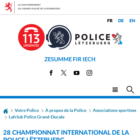
Aller
Aller
à
au
la
contenu
CHANGER
navigation
LANGUES
DE
LANGUE
ZESUMME FIR IECH
Facebook
X
Youtube
Instagram
Menu
Rec
principal
Votre Police
À propos de la Police
Associations sportives
Lafclub Police Grand-Ducale
28 CHAMPIONNAT INTERNATIONAL DE LA