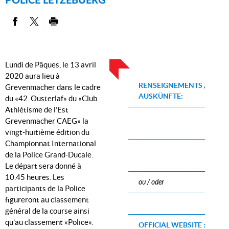
POLICE LËTZEBUERG
PARTAGER SUR FACEBOOK
PARTAGER SUR TWITTER
IMPRIMER
Lundi de Pâques, le 13 avril
2020 aura lieu à
RENSEIGNEMENTS /
Grevenmacher dans le cadre
AUSKÜNFTE:
du «42. Ousterlaf» du «Club
Athlétisme de l’Est
Grevenmacher CAEG» la
vingt-huitième édition du
Championnat International
de la Police Grand-Ducale.
Le départ sera donné à
10.45 heures. Les
ou / oder
participants de la Police
figureront au classement
général de la course ainsi
qu’au classement «Police».
OFFICIAL WEBSITE :