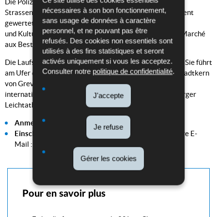
Ce site utilise des cookies essentiels
Die Polizeiläufer/innen werden in der Hauptwertung des
nécessaires à son bon fonctionnement,
Strassenlaufes sowie in einem separaten Polizeiklassement
sans usage de données à caractère
gewertet. Start und Ziel befinden sich in Nähe des Sport-
personnel, et ne pouvant pas être
und Kulturzentrum‘s in L-6731 Grevenmacher, Place du Marché
refusés. Des cookies non essentiels sont
aux Bestiaux.
utilisés à des fins statistiques et seront
activés uniquement si vous les acceptez.
Die Laufstrecke ist flach, schnell und amtlich vermessen. Sie führt
Consulter notre
politique de confidentialité
.
am Ufer der Mosel entlang und durch den historischen Stadtkern
von Grevenmacher. Der Lauf findet nach den
internationalen Wettkampfbestimmungen des Luxemburger
J'accepte
Leichtathletik Verbandes statt.
Anmeldeschluss
ist der 08. April 2020
Je refuse
Einschreibungen
mit beiliegendem Formular an unsere E-
Mail
:
lafclub@police.etat.lu
zusenden
Gérer les cookies
Pour en savoir plus