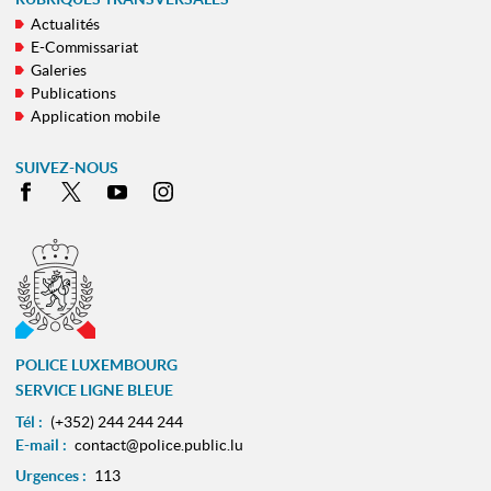
Actualités
E-Commissariat
Galeries
Publications
Application mobile
SUIVEZ-NOUS
Facebook
X
Youtube
Instagram
POLICE LUXEMBOURG
SERVICE LIGNE BLEUE
Tél :
(+352) 244 244 244
E-mail :
contact@police.public.lu
Urgences :
113