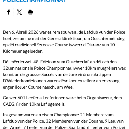
POLICECHAMPIONNAT
PARTAGER SUR FACEBOOK
PARTAGER SUR TWITTER
IMPRIMER
Den 6. Abrëll 2026 war et rëm sou wäit: de Lafclub vun der Police
huet, zesumme mat der Generaldirektioun, um Ouschterméindeg,
op déi traditionell Stroosse Course iwwert d’Distanz vun 10
Kilometer agelueden.
Déi mëttlerweil 48. Editioun vum Ouschterlaf, an déi och den
32ten nationale Police Championnat iwwer 10km integréiert war,
konnt un de grousse Succès vun de Jore virdrun uknäppen.
D’Wiederkonditiounen waren dëst Joer exzellent an et stoung
enger flotter Course näischt am Wee.
Ganzer 601 Leefer a Leeferinnen ware beim Organisateur, dem
CAEG, fir den 10km Laf ugemellt.
Insgesamt waren an eisem Championnat 21 Membere vum
Lafclub vun der Police, 32 Memberen vun der Douane, 9 Leit vun
der Arméi, 7 Leefer vun der Polizei Saarland, 6 Leefer vum Polizei