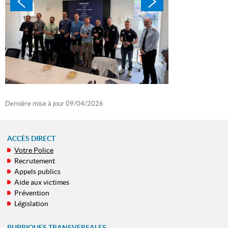
Dernière mise à jour
09/04/2026
ACCÈS DIRECT
Votre Police
MENU
Recrutement
DE
Appels publics
NAVIGATION
Aide aux victimes
Prévention
Législation
RUBRIQUES TRANSVERSALES