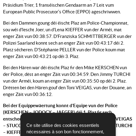
Präsidium Trier, 1 franséischen Gendaarm an 7 Leit vum
European Public Prosecutor‘s Office (EPPO) ageschriwwen.
Bei den Dammen goung déi éischt Plaz am Police-Championnat,
sou wéi d’lescht Joer, un d’Lena KIEFFER vun der Arméi, mat
enger Zäit vun 00:38:57. D’Franziska SCHMITTBERGER vun der
Polizei Saarland konnt sech an enger Zäit vun 00:43:17 déi 2.
Platz sécheren. D’Stéphanie PELLER vun der Police koum mat
enger Zäit vun 00:43:21 op déi 3. Plaz.
Bei den Hären war déi éischt Plaz fir den Mike KERSCHEN vun
der Police, dëst an enger Zäit vun 00:34:59. Den Jimmy TURCHI
vun der Arméi, koum an enger Zäit vun 00:35:50 op déi 2. Plaz.
Drëtten bei den Hären gouf den Toni VEIGAS, vun der Douane, an
enger Zäit vun 00:36:12.
Bei der Equippewäertung konnt d’Equipe vun der Police
(KERSCHEN – JODOCY – JAEGER) déi 1. Plaz fir sech
entscheeden, dëst virun der Equipe vun der DOUANE (VEIGAS
Ce site utilise des cookies essentiels
– STUCCHI - VERLAINE) an der Equipe vun der Arméi (TURCHI
nécessaires à son bon fonctionnement,
– KIEFFER – HERMES).