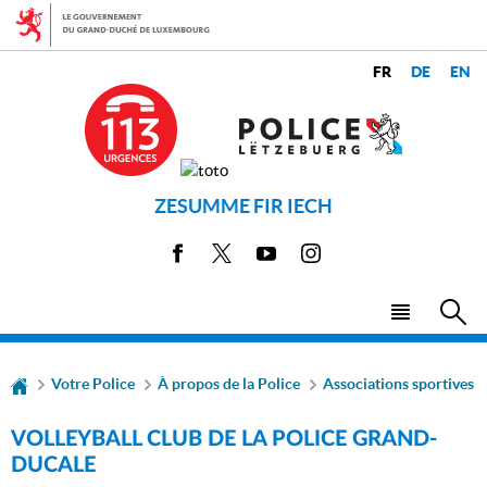
Aller
Aller
à
au
la
contenu
CHANGER
navigation
LANGUES
DE
LANGUE
ZESUMME FIR IECH
Facebook
X
Youtube
Instagram
Menu
Rec
principal
Votre Police
À propos de la Police
Associations sportives
VOLLEYBALL CLUB DE LA POLICE GRAND-
DUCALE