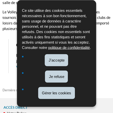
salle de sport de l'École de police au Findel.
Ce site utilise des cookies essentiels
Le Volleyball Club participe également régulièrement à des
nécessaires à son bon fonctionnement,
tournois et affronte d'autres associations, fédérations ou clubs de
sans usage de données à caractère
loisirs dans le cadre de tournois amicaux. Le club a déjà remporté
personnel, et ne pouvant pas être
plusieurs victoires à cette occasion.
refusés. Des cookies non essentiels sont
utilisés à des fins statistiques et seront
activés uniquement si vous les acceptez.
Contact Volleyball-Club
Consulter notre
politique de confidentialité
.
Le Volleyball-Club de la Police Grand-Ducale est
J'accepte
joignable par email
volleyball@police.etat.lu
Je refuse
Dernière mise à jour
23/01/2024
Gérer les cookies
ACCÈS DIRECT