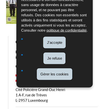
sans usage de données à caractère
personnel, et ne pouvant pas être
refusés. Des cookies non essentiels sont
utilisés à des fins statistiques et seront
activés uniquement si vous les acceptez.
Consulter notre
politique de confidentialité
.
Contact ISF
J'accepte
Direction des finances – Service fonds
internationaux
Je refuse
Claudia CARVAS
Gérer les cookies
Tél.: (+352)
244 24 7771
Email:
claudia.carvas@police.etat.lu
Cité Policière Grand-Duc Henri
1 A-F, rue de Trèves
L-2957 Luxembourg