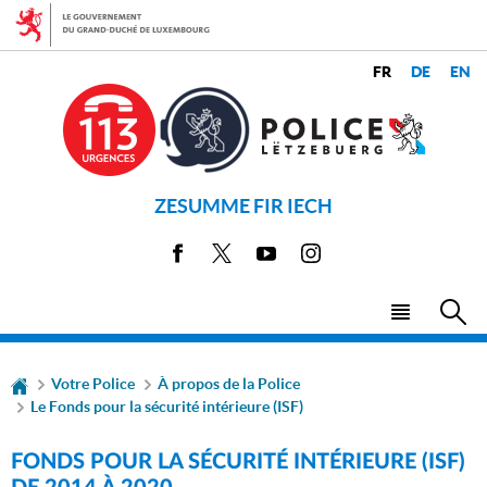
Aller
Aller
à
au
la
contenu
CHANGER
navigation
LANGUES
DE
LANGUE
ZESUMME FIR IECH
Facebook
X
Youtube
Instagram
Menu
Rec
principal
Votre Police
À propos de la Police
Le Fonds pour la sécurité intérieure (ISF)
FONDS POUR LA SÉCURITÉ INTÉRIEURE (ISF)