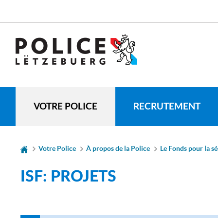
Aller
Aller
à
au
la
contenu
CHANGER
navigation
DE
LANGUE
VOTRE POLICE
RECRUTEMENT
Votre Police
À propos de la Police
Le Fonds pour la sé
ISF: PROJETS