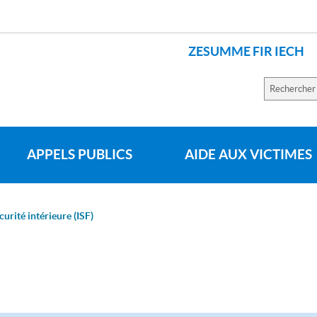
ZESUMME FIR IECH
LANGUES
Recherch
sur
le
site
APPELS PUBLICS
AIDE AUX VICTIMES
curité intérieure (ISF)