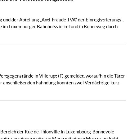
 und der Abteilung „Anti-Fraude TVA“ der Einregistrierungs-,
 im Luxemburger Bahnhofsviertel und in Bonneweg durch.
rtgegenstände in Villerupt (F) gemeldet, woraufhin die Täter
er anschließenden Fahndung konnten zwei Verdächtige kurz
Bereich der Rue de Thionville in Luxembourg-Bonnevoie
Streits von einem weiteren Mann mit einem Messer bedroht