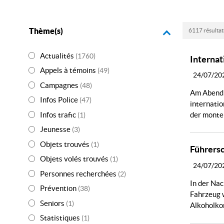
Thème(s)
6117 résultat
Actualités
(1760)
Interna
Appels à témoins
(49)
24/07/20
Campagnes
(48)
Am Abend 
Infos Police
(47)
internati
Infos trafic
der monten
(1)
Jeunesse
(3)
Objets trouvés
(1)
Führers
Objets volés trouvés
(1)
24/07/20
Personnes recherchées
(2)
In der Nac
Prévention
(38)
Fahrzeug w
Seniors
(1)
Alkoholkon
Statistiques
(1)