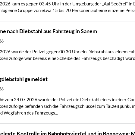
026 kam es gegen 03.45 Uhr in der Umgebung der „Aal Seeërei“ in D
hlug eine Gruppe von etwa 15 bis 20 Personen auf eine einzelne Person
e nach Diebstahl aus Fahrzeug in Sanem
26
026 wurde der Polizei gegen 00.30 Uhr ein Diebstahl aus einem Fahr
sen zufolge war bereits eine Scheibe des Fahrzeugs beschädigt word
gdiebstahl gemeldet
26
ht zum 24.07.2026 wurde der Polizei ein Diebstahl eines in einer G
ssen zufolge befanden sich die Fahrzeugschlüssel zum Tatzeitpunkt
d Wegfahren des Fahrzeugs...
legte Kontrolle im Bahnhofsviertel und in Bonneweg: M