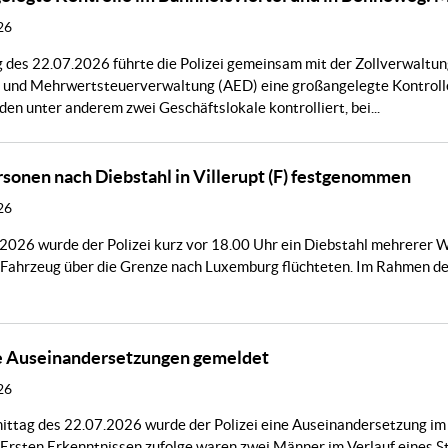
26
des 22.07.2026 führte die Polizei gemeinsam mit der Zollverwaltung
und Mehrwertsteuerverwaltung (AED) eine großangelegte Kontrolle
en unter anderem zwei Geschäftslokale kontrolliert, bei...
sonen nach Diebstahl in Villerupt (F) festgenommen
26
026 wurde der Polizei kurz vor 18.00 Uhr ein Diebstahl mehrerer We
 Fahrzeug über die Grenze nach Luxemburg flüchteten. Im Rahmen d
 Auseinandersetzungen gemeldet
26
ttag des 22.07.2026 wurde der Polizei eine Auseinandersetzung im 
 Ersten Erkenntnissen zufolge waren zwei Männer im Verlauf eines 