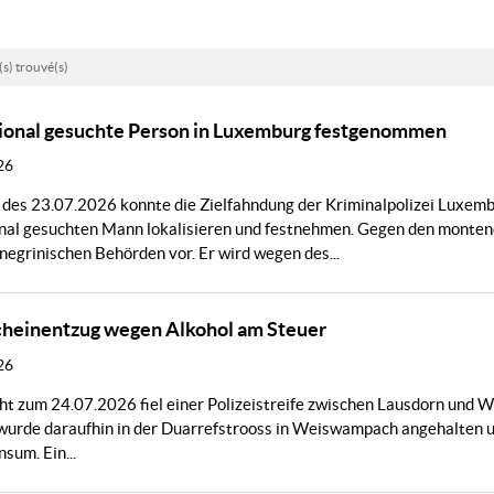
(s) trouvé(s)
tional gesuchte Person in Luxemburg festgenommen
26
des 23.07.2026 konnte die Zielfahndung der Kriminalpolizei Luxembu
onal gesuchten Mann lokalisieren und festnehmen. Gegen den montene
egrinischen Behörden vor. Er wird wegen des...
cheinentzug wegen Alkohol am Steuer
26
ht zum 24.07.2026 fiel einer Polizeistreife zwischen Lausdorn und W
urde daraufhin in der Duarrefstrooss in Weiswampach angehalten un
sum. Ein...