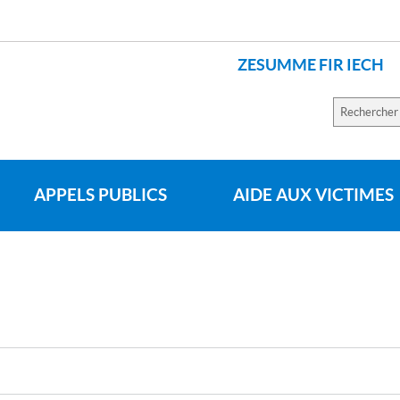
ZESUMME FIR IECH
LANGUES
Recherch
sur
le
site
APPELS PUBLICS
AIDE AUX VICTIMES