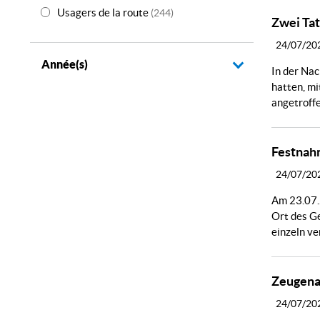
Usagers de la route
(244)
Zwei Tat
24/07/20
Année(s)
In der Na
hatten, mi
angetroffe
Festnah
24/07/20
Am 23.07.
Ort des G
einzeln ve
Zeugenau
24/07/20