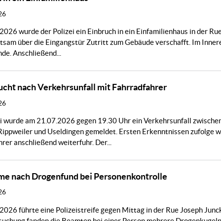
26
026 wurde der Polizei ein Einbruch in ein Einfamilienhaus in der Ru
ltsam über die Eingangstür Zutritt zum Gebäude verschafft. Im Inn
de. Anschließend...
ucht nach Verkehrsunfall mit Fahrradfahrer
26
ei wurde am 21.07.2026 gegen 19.30 Uhr ein Verkehrsunfall zwischen
ippweiler und Useldingen gemeldet. Ersten Erkenntnissen zufolge w
rer anschließend weiterfuhr. Der...
me nach Drogenfund bei Personenkontrolle
26
026 führte eine Polizeistreife gegen Mittag in der Rue Joseph Junc
suchung fanden die Beamten bei einer Person mehrere Drogenkugeln