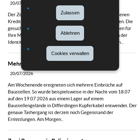
20/07/2026
Zulassen
Der Zeugenaufruf im Zusammenhang mit einer gestohlenen
Kreditkarte in Luxemburg-Stadt kann gestrichen werden. Die
gesuchte Person konnte identifiziert werden. Wir danken für
Ablehnen
Ihre Mitarbeit. Initiale Meldung: Die Polizei sucht nach der
Identität der auf den Fotos abgebildeten Person, die am...
Cookies verwalten
Mehrere Diebstähle auf Baustellen
20/07/2026
Am Wochenende ereigneten sich mehrere Einbrüche auf
Baustellen. So wurde beispielsweise in der Nacht vom 18.07
auf den 19.07.2026 aus einem Lager auf einem
Baustellengelände in Differdingen Kupferkabel entwendet. Der
genaue Tathergang ist derzeit noch Gegenstand der
Ermittlungen. Am Morgen...