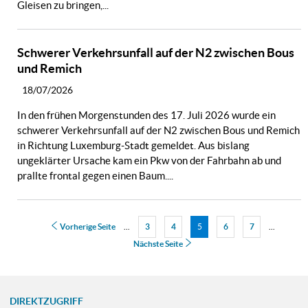
Gleisen zu bringen,...
Schwerer Verkehrsunfall auf der N2 zwischen Bous
und Remich
18/07/2026
In den frühen Morgenstunden des 17. Juli 2026 wurde ein
schwerer Verkehrsunfall auf der N2 zwischen Bous und Remich
in Richtung Luxemburg-Stadt gemeldet. Aus bislang
ungeklärter Ursache kam ein Pkw von der Fahrbahn ab und
prallte frontal gegen einen Baum....
Vorherige Seite
...
3
4
Seite
5
6
7
...
Seite
Seite
Seite
Seite
Nächste Seite
DIREKTZUGRIFF