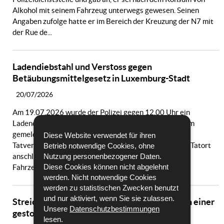
Alkohol mit seinem Fahrzeug unterwegs gewesen. Seinen
Angaben zufolge hatte er im Bereich der Kreuzung der N7 mit
der Rue de...
Ladendiebstahl und Verstoss gegen
Betäubungsmittelgesetz in Luxemburg-Stadt
20/07/2026
Am 19.07.2026 wurde der Polizei gegen 12.00 Uhr ein
Ladendiebstahl in einer Tankstelle in Luxemburg-Hamm
gemeldet. Laut ersten Erkenntnissen sollen vier
Diese Website verwendet für ihren
Tatverdächtige mehrere Getränke entwendet und den Tatort
Betrieb notwendige Cookies, ohne
Nutzung personenbezogener Daten.
anschließend in einem Fahrzeug verlassen haben. Das
Diese Cookies können nicht abgelehnt
Fahrzeug konnte kurze Zeit später...
werden. Nicht notwendige Cookies
werden zu statistischen Zwecken benutzt
und nur aktiviert, wenn Sie sie zulassen.
Streichung des Zeugenaufrufs nach Gebrauch einer
Unsere
Datenschutzbestimmungen
gestohlenen Kreditkarte in Luxemburg-Stadt
lesen.