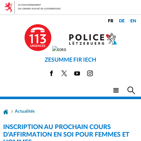
Aller
Aller
à
au
la
contenu
CHANGER
navigation
LANGUES
DE
LANGUE
ZESUMME FIR IECH
Facebook
X
Youtube
Instagram
Menu
Rec
principal
Actualités
INSCRIPTION AU PROCHAIN COURS
D’AFFIRMATION EN SOI POUR FEMMES ET