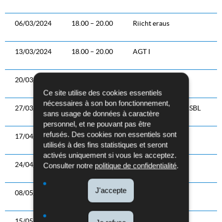
06/03/2024
18.00 – 20.00
Riicht eraus
13/03/2024
18.00 – 20.00
AGT I
20/03/2024
18.00 – 20.00
Prévention II
Ce site utilise des cookies essentiels
nécessaires à son bon fonctionnement,
27/03/2024
18.00 – 20.00
SCAS / Mobbing ASBL
sans usage de données à caractère
personnel, et ne pouvant pas être
refusés. Des cookies non essentiels sont
17/04/2024
18.00 – 20.00
Krav Maga II
utilisés à des fins statistiques et seront
activés uniquement si vous les acceptez.
24/04/2024
18.00 – 20.00
BeeSecure
Consulter notre
politique de confidentialité
.
J'accepte
08/05/2024
18.00 – 20.00
Krav Maga III
15/05/2024
18.00 – 20.00
FED