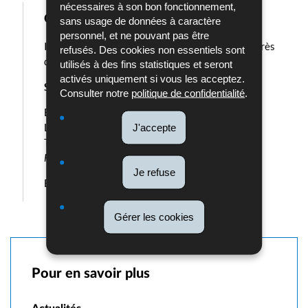
nécessaires à son bon fonctionnement,
Cours d'affirmation de soi
sans usage de données à caractère
personnel, et ne pouvant pas être
Inscrivez-vous par téléphone ou par courriel auprès
refusés. Des cookies non essentiels sont
du:
utilisés à des fins statistiques et seront
activés uniquement si vous les acceptez.
Service de Prévention de la Région Capitale
Consulter notre
politique de confidentialité
.
B.P. 1612
J'accepte
L – 1016 LUXEMBOURG
Tél. (+352) 244 - 404300
Fax. (+352) 244 - 401239
Je refuse
E-mail:
sbkfm.capitale@police.etat.lu
Gérer les cookies
Pour en savoir plus