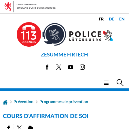
Aller
Aller
à
au
la
contenu
CHANGER
navigation
LANGUES
DE
LANGUE
ZESUMME FIR IECH
Facebook
X
Youtube
Instagram
Menu
Rec
principal
Prévention
Programmes de prévention
COURS D'AFFIRMATION DE SOI