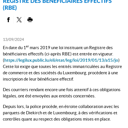
REGISTRE DES BÉNÉFICIAIRES EFFECTIFS
(RBE)
PARTAGER SUR FACEBOOK
PARTAGER SUR TWITTER
IMPRIMER
13/09/2024
er
En date du 1
mars 2019 une loi instituant un Registre des
bénéficiaires effectifs (ci-après RBE) est entrée en vigueur.
(
https://legilux.public.lu/eli/etat/leg/loi/2019/01/13/a15/jo
)
Cette loi exige que toutes les entités immatriculées au Registre
de commerce et des sociétés du Luxembourg, procèdent à une
inscription de leur bénéficiare effectif.
Des courriers rendant encore une fois attentif à ces obligations
légales, ont été envoyées aux entités concernées.
Depuis lors, la police procède, en étroite collaboration avec les
parquets de Diekirch et de Luxembourg, à des vérifications et
contrôles quant au respect des obligations mises en place.