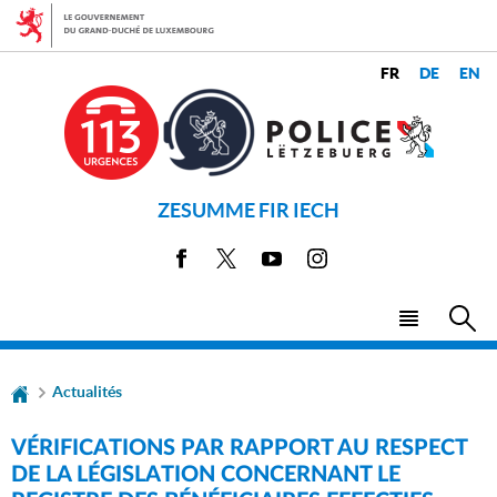
Aller
Aller
à
au
la
contenu
CHANGER
navigation
LANGUES
DE
LANGUE
ZESUMME FIR IECH
Facebook
X
Youtube
Instagram
Menu
Rec
principal
Actualités
VÉRIFICATIONS PAR RAPPORT AU RESPECT
DE LA LÉGISLATION CONCERNANT LE