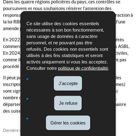
Dans les quatre régions policières du pays, ces contrôles se
poursuivent et nous souhaitons réitérer l'attention des
responsables des différentes entités sur le fait qu'une infraction à
la loi RBE est passible de sanctions pénales, notamment d’une
Ce site utilise des cookies essentiels
amende pouvant aller de 1.250 à 1.250.000 euros.
nécessaires à son bon fonctionnement,
sans usage de données à caractère
En 2022, une attention particulière a été portée aux sociétés
personnel, et ne pouvant pas être
commerciales, tandis qu’en 2023 l’accent a été mis sur les ASBL.
refusés. Des cookies non essentiels sont
En 2024, la police se focalise davantage sur les sociétés civiles,
utilisés à des fins statistiques et seront
comme il appert qu’un grand nombre de ces dernières n’ont pas
activés uniquement si vous les acceptez.
procédé à l’inscription au RBE comme requis par la loi.
Consulter notre
politique de confidentialité
.
Il peut par ailleurs être relevé que des irrégularités dans les
J'accepte
inscriptions au RBE (inscriptions inexactes ou non conformes)
sont signalées et peuvent donner lieu à une enquête. Ainsi
nombre d’enquêtes ont été réalisées de ce chef par le SPJ,
Je refuse
département Eco/Fin, les faits étant susceptibles de connaitre
des suites judiciaires.
Gérer les cookies
Dernière mise à jour
13/09/2024