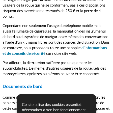
usagers de la route qui ne se conforment pas à ces dispositions
risquent des avertissements taxés de 250 € et la perte de 4
points.
Cependant, non seulement l’usage du téléphone mobile mais
aussi l’allumage de cigarettes, la manipulation des instruments
de bord ou du système de navigation et même des conversations
à l’aide d’un kit mains libres sont des sources de distraction. Dans
ce contexte, nous proposons toute une panoplie
d’informations
et de conseils de sécurité
sur notre site web.
Par ailleurs, la distraction n’affecte pas uniquement les
automobilistes. De même, d’autres usagers de la route, tels des
motocyclistes, cyclistes ou piétons peuvent être concernés.
Documents de bord
Comme il est de coutume lors de contrôles de la circulation, les
papiers de bord seront également vérifiés dans le contexte de
Ce site utilise des cookies essentiels
cette campagne. Pour rappel, les conducteurs doivent disposer et
nécessaires à son bon fonctionnement,