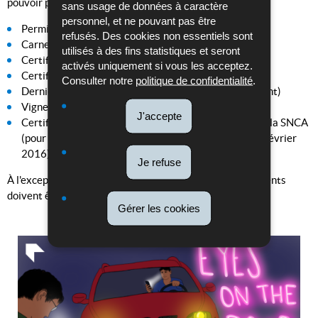
pouvoir présenter les documents suivants :
sans usage de données à caractère
personnel, et ne pouvant pas être
Permis de conduire ou certificat d’apprentissage
refusés. Des cookies non essentiels sont
Carnet de stage (le cas échéant)
utilisés à des fins statistiques et seront
Certificat d’assurance du véhicule
activés uniquement si vous les acceptez.
Certificat d’immatriculation
Consulter notre
politique de confidentialité
.
Dernier certificat de contrôle technique (le cas échéant)
Vignette fiscale
J'accepte
Certificat de conformité/copie certifiée conforme par la SNCA
(pour tous les véhicules immatriculés à partir du 1er février
2016)
Je refuse
À l'exception du certificat de conformité, tous les documents
doivent être présentés dans leur version originale.
Gérer les cookies