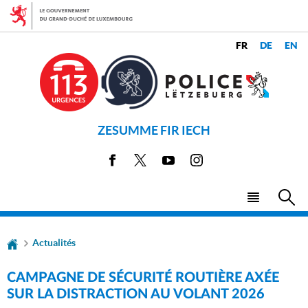
Aller
Aller
à
au
la
contenu
CHANGER
navigation
LANGUES
DE
LANGUE
ZESUMME FIR IECH
Facebook
X
Youtube
Instagram
Menu
Rec
principal
Actualités
CAMPAGNE DE SÉCURITÉ ROUTIÈRE AXÉE
SUR LA DISTRACTION AU VOLANT 2026