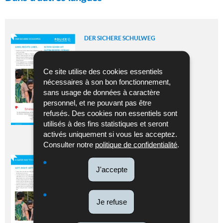
DER SICHERE SCHULWEG
Langue :
Allemand
Pdf - 527 Ko - 1 page(s)
Ce site utilise des cookies essentiels
nécessaires à son bon fonctionnement,
TÉLÉCHARGER
sans usage de données à caractère
personnel, et ne pouvant pas être
refusés. Des cookies non essentiels sont
utilisés à des fins statistiques et seront
activés uniquement si vous les acceptez.
Consulter notre
politique de confidentialité
.
A SAFER WAY TO SCHOOL
J'accepte
Langue :
Anglais
Pdf - 517 Ko - 1 page(s)
Je refuse
TÉLÉCHARGER