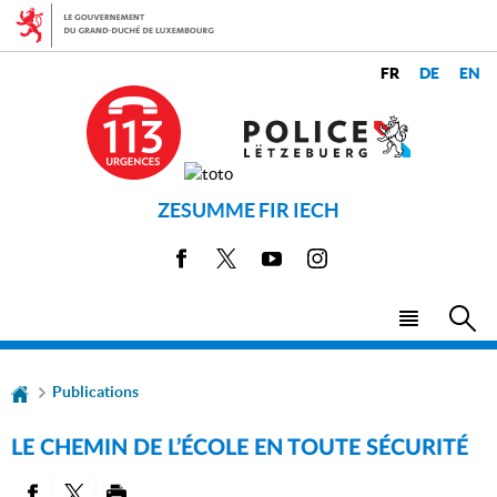
Aller
Aller
à
au
la
contenu
CHANGER
navigation
LANGUES
DE
LANGUE
ZESUMME FIR IECH
Facebook
X
Youtube
Instagram
Menu
Rec
principal
Publications
LE CHEMIN DE L’ÉCOLE EN TOUTE SÉCURITÉ