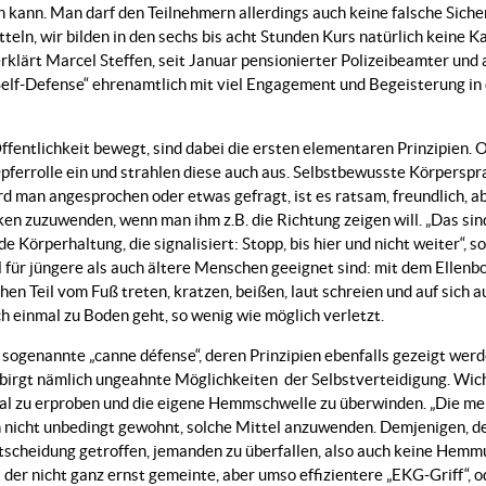
n kann. Man darf den Teilnehmern allerdings auch keine falsche Siche
tteln, wir bilden in den sechs bis acht Stunden Kurs natürlich keine 
erklärt Marcel Steffen, seit Januar pensionierter Polizeibeamter und 
Self-Defense“ ehrenamtlich mit viel Engagement und Begeisterung in
Öffentlichkeit bewegt, sind dabei die ersten elementaren Prinzipien. 
errolle ein und strahlen diese auch aus. Selbstbewusste Körperspra
rd man angesprochen oder etwas gefragt, ist es ratsam, freundlich,
ken zuzuwenden, wenn man ihm z.B. die Richtung zeigen will. „Das sin
örperhaltung, die signalisiert: Stopp, bis hier und nicht weiter“, so
l für jüngere als auch ältere Menschen geeignet sind: mit dem Ellen
hen Teil vom Fuß treten, kratzen, beißen, laut schreien und auf sich 
ch einmal zu Boden geht, so wenig wie möglich verletzt.
 sogenannte „canne défense“, deren Prinzipien ebenfalls gezeigt werd
 birgt nämlich ungeahnte Möglichkeiten der Selbstverteidigung. Wicht
real zu erproben und die eigene Hemmschwelle zu überwinden. „Die me
 nicht unbedingt gewohnt, solche Mittel anzuwenden. Demjenigen, d
Entscheidung getroffen, jemanden zu überfallen, also auch keine Hemm
der nicht ganz ernst gemeinte, aber umso effizientere „EKG-Griff“, 