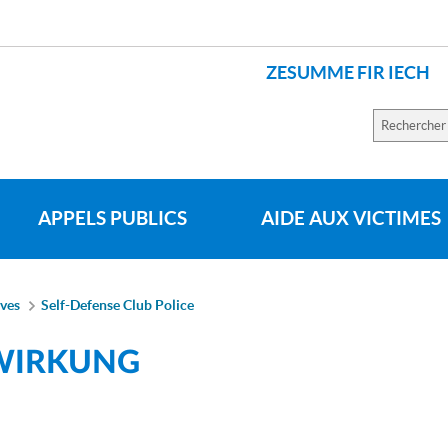
ZESUMME FIR IECH
SPRACHEN
Recherch
sur
le
site
APPELS PUBLICS
AIDE AUX VICTIMES
ives
Self-Defense Club Police
 WIRKUNG