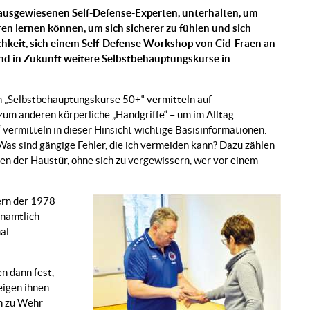
m ausgewiesenen Self-Defense-Experten, unterhalten, um
n lernen können, um sich sicherer zu fühlen und sich
hkeit, sich einem Self-Defense Workshop von Cid-Fraen an
sind in Zukunft weitere Selbstbehauptungskurse in
n „Selbstbehauptungskurse 50+“ vermitteln auf
um anderen körperliche „Handgriffe“ – um im Alltag
vermitteln in dieser Hinsicht wichtige Basisinformationen:
Was sind gängige Fehler, die ich vermeiden kann? Dazu zählen
en der Haustür, ohne sich zu vergewissern, wer vor einem
ern der 1978
enamtlich
al
en dann fest,
eigen ihnen
ch zu Wehr