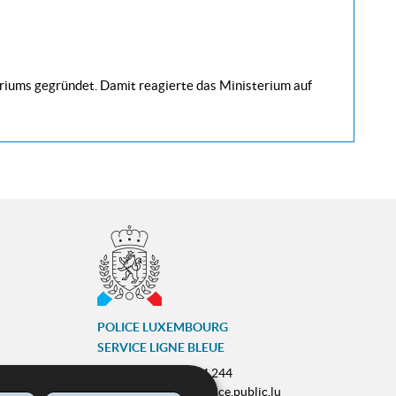
riums gegründet. Damit reagierte das Ministerium auf
POLICE LUXEMBOURG
SERVICE LIGNE BLEUE
Tél :
(+352) 244 244 244
E-mail :
contact@police.public.lu