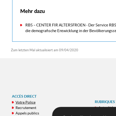
Mehr dazu
RBS – CENTER FIR ALTERSFROEN -
Der Service RBS
die demografische Entwicklung in der Bevölkerungsst
Zum letzten Mal aktualisiert am
09/04/2020
ACCÈS DIRECT
RUBRIQUES
Votre Police
Recrutement
Actualités
Appels publics
E-Commiss