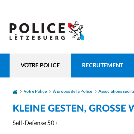
Aller
Aller
à
au
la
contenu
SPRACHE
navigation
WECHSELN
VOTRE POLICE
RECRUTEMENT
Votre Police
À propos de la Police
Associations sport
KLEINE GESTEN, GROSSE
Self-Defense 50+