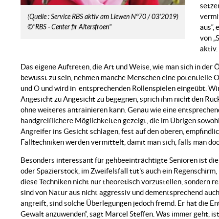
setze
vermi
(Quelle : Service RBS aktiv am Liewen N°70 / 03'2019)
aus“, 
©"RBS - Center fir Altersfroen"
von „
aktiv.
Das eigene Auftreten, die Art und Weise, wie man sich in der 
bewusst zu sein, nehmen manche Menschen eine potentielle Opf
und O und wird in entsprechenden Rollenspielen eingeübt. Wi
Angesicht zu Angesicht zu begegnen, sprich ihm nicht den Rüc
ohne weiteres antrainieren kann. Genau wie eine entsprechende K
handgreiflichere Möglichkeiten gezeigt, die im Übrigen sowoh
Angreifer ins Gesicht schlagen, fest auf den oberen, empfindlic
Falltechniken werden vermittelt, damit man sich, falls man do
Besonders interessant für gehbeeinträchtigte Senioren ist die
oder Spazierstock, im Zweifelsfall tut’s auch ein Regenschirm,
diese Techniken nicht nur theoretisch vorzustellen, sondern 
sind von Natur aus nicht aggressiv und dementsprechend auch
angreift, sind solche Überlegungen jedoch fremd. Er hat die 
Gewalt anzuwenden“, sagt Marcel Steffen. Was immer geht, ist 