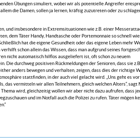
chenden Übungen simuliert, wobei wir als potentielle Angreifer entsp
allem die Damen, sollen ja lernen, kräftig zuzutreten oder zu schlage
fen, und insbesondere in Extremsituationen wie z.B. einer Messeratta
aten, dem Täter Handy, Handtasche oder Portemonnaie so schnell wie
chließlich hat die eigene Gesundheit oder das eigene Leben mehr Wer
verhilft schon allein das Wissen, dass man aufgrund seines fortgesc
en nicht automatisch hilflos ausgeliefert ist, oft schon zu neuem
n. Die durchweg positiven Rückmeldungen der Senioren, dass sie z.B.
either anders bewegen und verhalten, zeigen, dass dies der richtige 
tmosphäre stattfinden, in der auch viel gelacht wird. „Uns geht es v
s, das vermitteln wir allen Teilnehmern, gleich welchen Alters“, sagt 
hema wird, gleichzeitig wollen wir aber nicht dazu aufrufen, dass je
wegzuschauen und im Notfall auch die Polizei zu rufen. Täter mögen
n.“