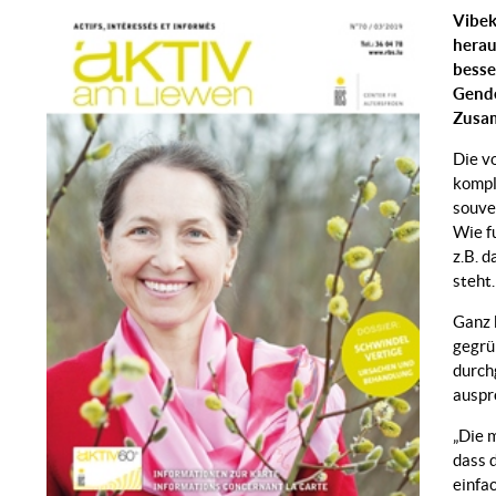
Vibek
herau
besse
Gende
Zusam
Die v
kompl
souve
Wie f
z.B. 
steht.
Ganz 
gegrü
durch
auspr
„Die m
dass 
einfa