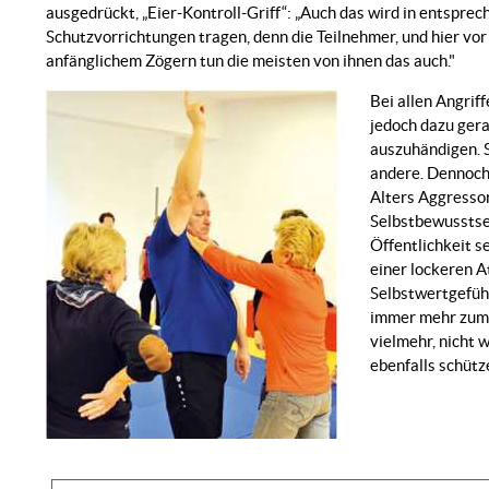
ausgedrückt, „Eier-Kontroll-Griff“: „Auch das wird in entspre
Schutzvorrichtungen tragen, denn die Teilnehmer, und hier vor 
anfänglichem Zögern tun die meisten von ihnen das auch."
Bei allen Angrif
jedoch dazu ger
auszuhändigen. S
andere. Dennoch 
Alters Aggressor
Selbstbewusstsei
Öffentlichkeit s
einer lockeren A
Selbstwertgefühl
immer mehr zum T
vielmehr, nicht 
ebenfalls schütze