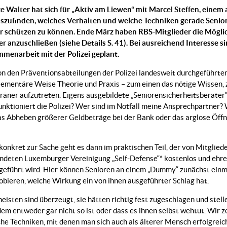
e Walter hat sich für „Aktiv am Liewen“ mit Marcel Steffen, eine
szufinden, welches Verhalten und welche Techniken gerade Seniore
r schützen zu können. Ende März haben RBS-Mitglieder die Möglic
r anzuschließen (siehe Details S. 41). Bei ausreichend Interesse 
menarbeit mit der Polizei geplant.
on den Präventionsabteilungen der Polizei landesweit durchgeführte
ementäre Weise Theorie und Praxis – zum einen das nötige Wissen, z
räner aufzutreten. Eigens ausgebildete „Seniorensicherheitsberater“ 
unktioniert die Polizei? Wer sind im Notfall meine Ansprechpartner? 
das Abheben größerer Geldbeträge bei der Bank oder das arglose Öffn
konkret zur Sache geht es dann im praktischen Teil, der von Mitglied
ndeten Luxemburger Vereinigung „Self-Defense“* kostenlos und ehr
geführt wird. Hier können Senioren an einem „Dummy“ zunächst einm
obieren, welche Wirkung ein von ihnen ausgeführter Schlag hat.
eisten sind überzeugt, sie hätten richtig fest zugeschlagen und stell
dem entweder gar nicht so ist oder dass es ihnen selbst wehtut. Wir z
che Techniken, mit denen man sich auch als älterer Mensch erfolgrei