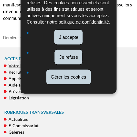
refusés. Des cookies non essentiels sont
manifestations et cérémonies) et l’encadrement de la presse lors
utilisés à des fins statistiques et seront
d’évènements sont aussi coordonnées par la direction
activés uniquement si vous les acceptez.
communication.
Consulter notre
politique de confidentialité
.
J'accepte
Dernière mise à jour
26/05/2020
Je refuse
ACCÈS DIRECT
Votre Police
MENU
Recrutement
DE
Gérer les cookies
Appels publics
NAVIGATION
Aide aux victimes
Prévention
Législation
RUBRIQUES TRANSVERSALES
Actualités
E-Commissariat
Galeries