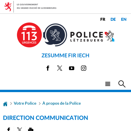
Aller
Aller
à
au
la
contenu
CHANGER
navigation
LANGUES
DE
LANGUE
ZESUMME FIR IECH
Facebook
X
Youtube
Instagram
Menu
Rec
principal
Votre Police
À propos de la Police
DIRECTION COMMUNICATION