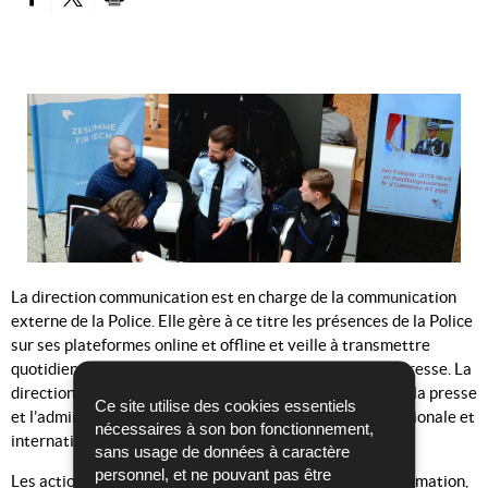
PARTAGER SUR FACEBOOK
PARTAGER SUR TWITTER
IMPRIMER
La direction communication est en charge de la communication
externe de la Police. Elle gère à ce titre les présences de la Police
sur ses plateformes online et offline et veille à transmettre
quotidiennement les faits marquants de la journée à la presse. La
direction communication constitue l’intermédiaire entre la presse
Ce site utilise des cookies essentiels
et l’administration et gère les demandes de la presse nationale et
nécessaires à son bon fonctionnement,
internationale.
sans usage de données à caractère
personnel, et ne pouvant pas être
Les actions de relations publiques (foires, séances d’information,