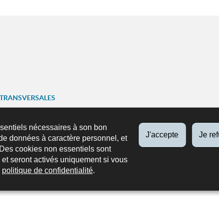
 TRANSVERSALES
ariat
ssentiels nécessaires à son bon
J'accepte
Je re
SUIVEZ-NOUS
de données à caractère personnel, et
ns
Facebook
X
Youtube
Instag
 Des cookies non essentiels sont
n mobile
es et seront activés uniquement si vous
e
politique de confidentialité
.
A propos du site
Aspects légaux
Protection des données