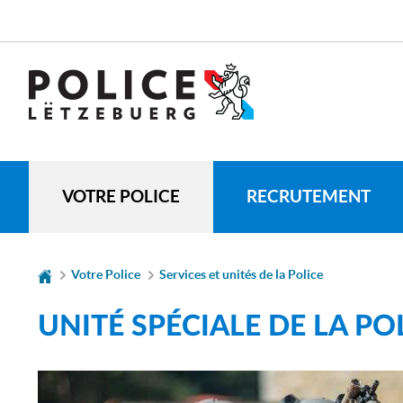
Aller
Aller
à
au
la
contenu
CHANGER
navigation
DE
LANGUE
VOTRE POLICE
RECRUTEMENT
Votre Police
Services et unités de la Police
UNITÉ SPÉCIALE DE LA POL