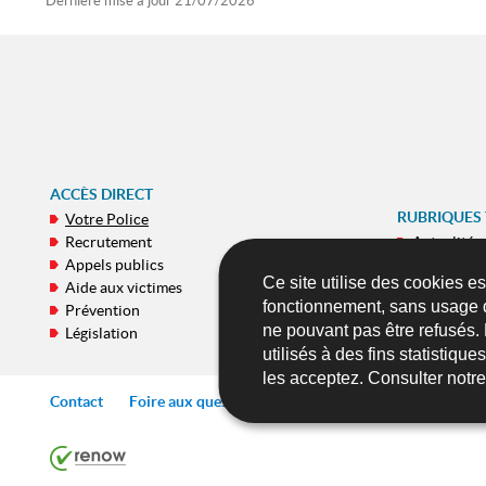
Dernière mise à jour
21/07/2026
ACCÈS DIRECT
RUBRIQUES
Votre Police
Recrutement
Actualités
Appels publics
E-Commiss
Ce site utilise des cookies e
Aide aux victimes
Galeries
fonctionnement, sans usage 
Prévention
Publicatio
ne pouvant pas être refusés.
Législation
Applicatio
utilisés à des fins statistiqu
les acceptez. Consulter notr
Contact
Foire aux questions (FAQ)
Liens
Accessibilité