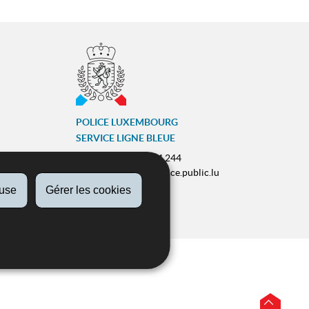
POLICE LUXEMBOURG
SERVICE LIGNE BLEUE
Tél :
(+352) 244 244 244
E-mail :
contact@police.public.lu
fuse
Gérer les cookies
Urgences :
113
ram
ZESUMME FIR IECH
Haut