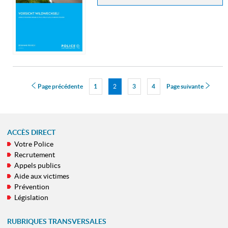
Page précédente
1
Page
2
3
4
Page suivante
Page
Page
Page
ACCÈS DIRECT
Votre Police
MENU
Recrutement
DE
Appels publics
NAVIGATION
Aide aux victimes
Prévention
Législation
RUBRIQUES TRANSVERSALES