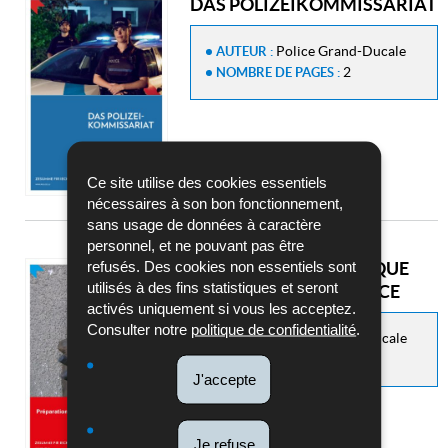
DAS POLIZEIKOMMISSARIAT
Police Grand-Ducale
AUTEUR :
2
NOMBRE DE PAGES :
Ce site utilise des cookies essentiels
nécessaires à son bon fonctionnement,
sans usage de données à caractère
personnel, et ne pouvant pas être
refusés. Des cookies non essentiels sont
PRÉPARATION PHYSIQUE
utilisés à des fins statistiques et seront
POUR L'ÉCOLE DE POLICE
activés uniquement si vous les acceptez.
Consulter notre
politique de confidentialité
.
Police Grand-Ducale
AUTEUR :
6
NOMBRE DE PAGES :
J'accepte
Je refuse