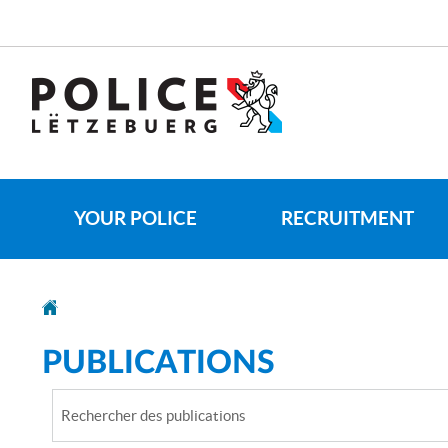
Go
Go
to
to
navigation
content
CHANGE
THE
LANGUAGE
YOUR POLICE
RECRUITMENT
PUBLICATIONS
Rechercher
des
publications