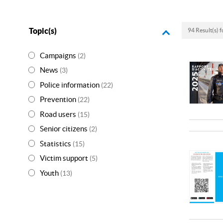
Topic(s)
94 Result(s) 
Campaigns
(2)
News
(3)
Police information
(22)
Prevention
(22)
Road users
(15)
Senior citizens
(2)
Statistics
(15)
Victim support
(5)
Youth
(13)