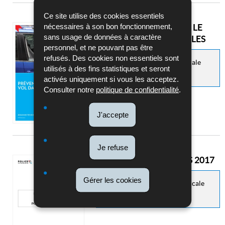
Ce site utilise des cookies essentiels
nécessaires à son bon fonctionnement,
PRÉVENTION CONTRE LE
sans usage de données à caractère
VOL DANS LES VÉHICULES
personnel, et ne pouvant pas être
refusés. Des cookies non essentiels sont
Police grand-ducale
AUTEUR :
utilisés à des fins statistiques et seront
2
NOMBRE DE PAGES :
activés uniquement si vous les acceptez.
Consulter notre
politique de confidentialité
.
J'accepte
Je refuse
RAPPORT D'ACTIVITÉS 2017
Gérer les cookies
Police Grand-Ducale
AUTEUR :
54
NOMBRE DE PAGES :