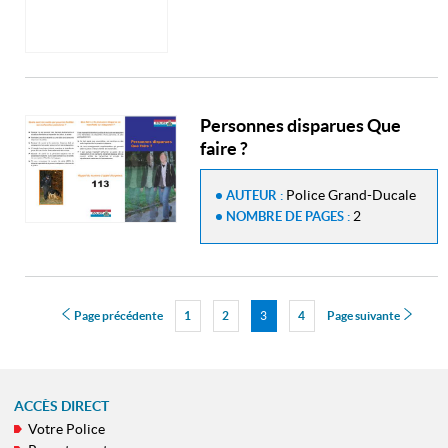
Personnes disparues Que
faire ?
Police Grand-Ducale
AUTEUR :
2
NOMBRE DE PAGES :
Page précédente
1
2
Page
3
4
Page suivante
Page
Page
Page
ACCÈS DIRECT
Votre Police
MENU