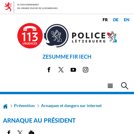
Aller
Aller
à
au
la
contenu
CHANGER
navigation
LANGUES
DE
LANGUE
ZESUMME FIR IECH
Facebook
X
Youtube
Instagram
Menu
Rec
principal
Prévention
Arnaques et dangers sur internet
ARNAQUE AU PRÉSIDENT