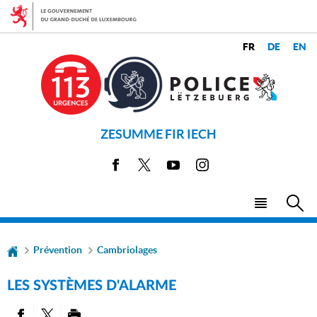
Aller
Aller
à
au
la
contenu
CHANGER
navigation
LANGUES
DE
LANGUE
ZESUMME FIR IECH
Facebook
X
Youtube
Instagram
Menu
Rec
principal
Prévention
Cambriolages
LES SYSTÈMES D'ALARME