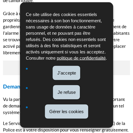
de cambriolage.
Grâce à une transmission téléphonique de l’alarme, le
Ce site utilise des cookies essentiels
propriétaire, une personne de confiance ou une société de
nécessaires à son bon fonctionnement,
gardiennage peuvent être informés en cas de déclenchement de
sans usage de données à caractère
personnel, et ne pouvant pas être
l’alarme lorsque les habitants sont absents. Lorsque les habitants
refusés. Des cookies non essentiels sont
se trouvent à l’intérieur de l’habitation, le système peut être
utilisés à des fins statistiques et seront
activé partiellement afin que les habitants puissent se déplacer
activés uniquement si vous les acceptez.
librement.
Consulter notre
politique de confidentialité
.
Systèmes d'alarme
J'accepte
Demandez des conseils auprès de la Police
Je refuse
Vu la panoplie de systèmes d’alarme différents, il est important
de demander des conseils avant l’achat et l’installation d’un tel
Gérer les cookies
système.
Le Service national de prévention de la criminalité (SNPC) de la
Police est à votre disposition pour vous renseigner gratuitement.