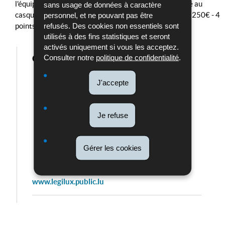
l'équipement de communication n'est ni intégré, ni fixé au
sans usage de données à caractère
casque conformément aux prescriptions du fabricant (250€ - 4
personnel, et ne pouvant pas être
refusés. Des cookies non essentiels sont
points)
utilisés à des fins statistiques et seront
activés uniquement si vous les acceptez.
Consulter notre
politique de confidentialité
.
Code de la route
J'accepte
Je refuse
Gérer les cookies
www.legilux.public.lu