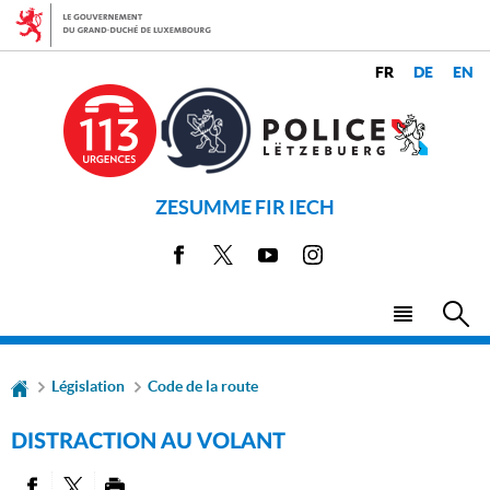
Aller
Aller
à
au
la
contenu
CHANGER
navigation
LANGUES
DE
LANGUE
ZESUMME FIR IECH
Facebook
X
Youtube
Instagram
Menu
Rec
principal
Législation
Code de la route
DISTRACTION AU VOLANT