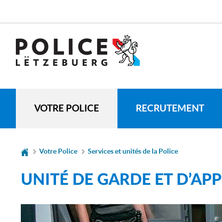
Aller
Aller
à
au
la
contenu
CHANGER
navigation
DE
LANGUE
VOTRE POLICE
RECRUTEMENT
Votre Police
Services et unités de la Police
UNITÉ DE GARDE ET D’AP