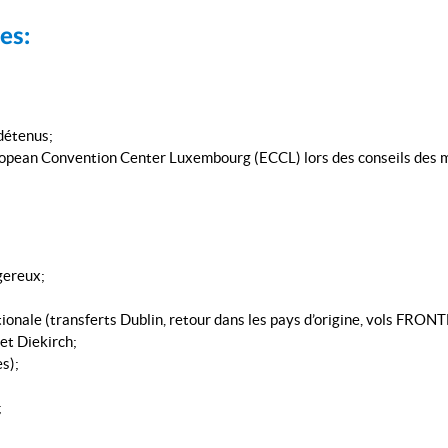
es:
 détenus;
uropean Convention Center Luxembourg (ECCL) lors des conseils des 
gereux;
onale (transferts Dublin, retour dans les pays d’origine, vols FRONT
et Diekirch;
s);
;