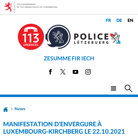
Go
Go
to
to
navigation
content
CHANGER
LANGUES
DE
LANGUE
ZESUMME FIR IECH
Facebook
X
Youtube
Instagram
Menu
Sea
main
News
MANIFESTATION D'ENVERGURE À
LUXEMBOURG-KIRCHBERG LE 22.10.2021