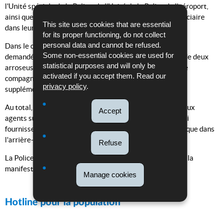
l'Unité spéciale de la Police, de l'Unité de la Police de l'aéroport,
ainsi que de quelque 120 agents du Service de Police judiciaire
This site uses cookies that are essential
dans leurs missions respectives.
for its proper functioning, do not collect
personal data and cannot be refused.
Dans le cadre du traité Benelux, la Police grand-ducale a
Some non-essential cookies are used for
demandé à la Police fédérale belge la mise à disposition de deux
statistical purposes and will only be
arroseuses et de deux véhicules du type APC ainsi qu'une
activated if you accept them. Read our
compagnie de maintien de l'ordre d'environ 100 agents
privacy policy
.
supplémentaires.
Au total, quelque 840 agents de Police seront engagés. Aux
Accept
agents sur le terrain se rajoutent de nombreux agents qui
fournissent un support logistique, administratif et technique dans
l'arrière-plan avant et pendant la manifestation.
Refuse
La Police informera régulièrement sur le déroulement de la
manifestation sur son compte Twitter
@PoliceLux
.
Manage cookies
Hotline pour la population