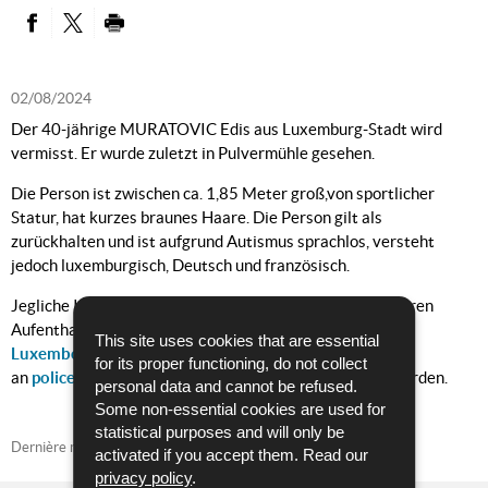
PARTAGER SUR FACEBOOK
PARTAGER SUR TWITTER
IMPRIMER
02/08/2024
Der 40-jährige MURATOVIC Edis aus Luxemburg-Stadt wird
vermisst. Er wurde zuletzt in Pulvermühle gesehen.
Die Person ist zwischen ca. 1,85 Meter groß,von sportlicher
Statur, hat kurzes braunes Haare. Die Person gilt als
zurückhalten und ist aufgrund Autismus sprachlos, versteht
jedoch luxemburgisch, Deutsch und französisch.
Jegliche Informationen zu der vermissten Person und deren
Aufenthaltsortes sollen bitte an das
Kommissariat
This site uses cookies that are essential
Luxembourg
, Tel. : (+352) 244 40 1000 oder per E-Mail
for its proper functioning, do not collect
an
police.luxembourg@police.etat.lu
weitergegeben werden.
personal data and cannot be refused.
Some non-essential cookies are used for
statistical purposes and will only be
Dernière mise à jour
02/08/2024
activated if you accept them. Read our
privacy policy
.