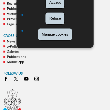
Accept
Recruitment
MENU
Public calls
Victim support
Refuse
Prevention
Legislation
Manage cookies
CROSS-CUTTING THEMES
News
e-Police Station
Galeries
Publications
Mobile app
FOLLOW US
Facebook
X
Youtube
Instagram