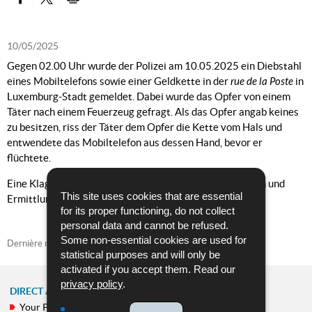
PARTAGER SUR FACEBOOK
PARTAGER SUR TWITTER
IMPRIMER
10/05/2025
Gegen 02.00 Uhr wurde der Polizei am 10.05.2025 ein Diebstahl
eines Mobiltelefons sowie einer Geldkette in der
rue de la Poste
in
Luxemburg-Stadt gemeldet. Dabei wurde das Opfer von einem
Täter nach einem Feuerzeug gefragt. Als das Opfer angab keines
zu besitzen, riss der Täter dem Opfer die Kette vom Hals und
entwendete das Mobiltelefon aus dessen Hand, bevor er
flüchtete.
Eine Klage wurde dementsprechend entgegengenommen und
This site uses cookies that are essential
Ermittlungen wurden eingeleitet.
for its proper functioning, do not collect
personal data and cannot be refused.
Some non-essential cookies are used for
Dernière mise à jour
10/05/2025
statistical purposes and will only be
activated if you accept them. Read our
privacy policy
.
DIRECT ACCESS
Your Police
NAVIGATION