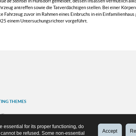
Rue de Steinsel
in Hunsdorf gemeldet, dessen Insassen vermutlich alkoh
hrzeug antreffen sowie die Tatverdächtigen stellen. Bei einer Körpe
e Fahrzeug zuvor im Rahmen eines Einbruchs in ein Einfamilienhaus
25 einem Untersuchungsrichter vorgeführt.
TING THEMES
ation
FOLLOW US
e essential for its proper functioning, do
ns
Accept
Re
Facebook
X
Youtube
Instag
d cannot be refused. Some non-essential
p