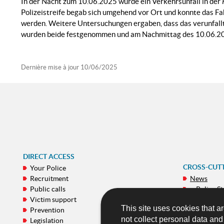
In der Nacht zum 10.06.2025 wurde ein Verkehrsunfall in der
Polizeistreife begab sich umgehend vor Ort und konnte das Fa
werden. Weitere Untersuchungen ergaben, dass das verunfallt
wurden beide festgenommen und am Nachmittag des 10.06.20
Dernière mise à jour
10/06/2025
DIRECT ACCESS
CROSS-CUT
Your Police
Recruitment
News
Public calls
e-Police St
Victim support
Galeries
This site uses cookies that ar
Prevention
Publicatio
not collect personal data an
Legislation
Mobile ap