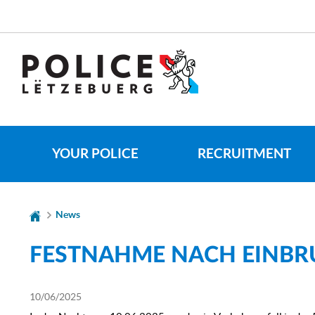
Go
Go
to
to
navigation
content
CHANGER
DE
LANGUE
YOUR POLICE
RECRUITMENT
News
FESTNAHME NACH EINBR
10/06/2025