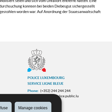
olisiert seien und sich vom Unfallort entfernt hatten. Eine
rdurchsuchung konnten bei beiden Diebesgut sichergestellt
 gestohlen worden war. Auf Anordnung der Staatsanwaltschaft
POLICE LUXEMBOURG
SERVICE LIGNE BLEUE
Phone:
(+352) 244 244 244
E-mail:
contact@police.public.lu
Urgences :
113
fuse
Manage cookies
ram
ZESUMME FIR IECH