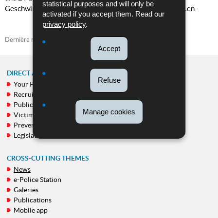
statistical purposes and will only be
Geschwindigkeit um mehr als 25 km/h überschritten hatten.
activated if you accept them. Read our
privacy policy
.
Dernière mise à jour
01/09/2025
Accept
DIRECT ACCESS
Refuse
Your Police
NAVIGATION
Recruitment
MENU
Public calls
Manage cookies
Victim support
Prevention
Legislation
CROSS-CUTTING THEMES
News
e-Police Station
Galeries
Publications
Mobile app