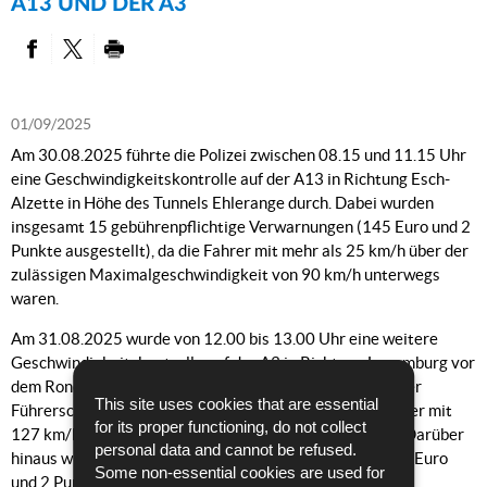
A13 UND DER A3
PARTAGER SUR FACEBOOK
PARTAGER SUR TWITTER
IMPRIMER
01/09/2025
Am 30.08.2025 führte die Polizei zwischen 08.15 und 11.15 Uhr
eine Geschwindigkeitskontrolle auf der A13 in Richtung Esch-
Alzette in Höhe des Tunnels Ehlerange durch. Dabei wurden
insgesamt 15 gebührenpflichtige Verwarnungen (145 Euro und 2
Punkte ausgestellt), da die Fahrer mit mehr als 25 km/h über der
zulässigen Maximalgeschwindigkeit von 90 km/h unterwegs
waren.
Am 31.08.2025 wurde von 12.00 bis 13.00 Uhr eine weitere
Geschwindigkeitskontrolle auf der A3 in Richtung Luxemburg vor
dem Rond-Point Gluck durchgeführt. In 2 Fällen
wurde der
This site uses cookies that are essential
Führerschein noch an Ort und Stelle eingezogen, da Fahrer mit
for its proper functioning, do not collect
127 km/h statt der erlaubten 70 km/h geblitzt wurden. Darüber
personal data and cannot be refused.
hinaus wurden 7 gebührenpflichtige Verwarnungen (145 Euro
Some non-essential cookies are used for
und 2 Punkte ausgestellt), da die Fahrer die erlaubte