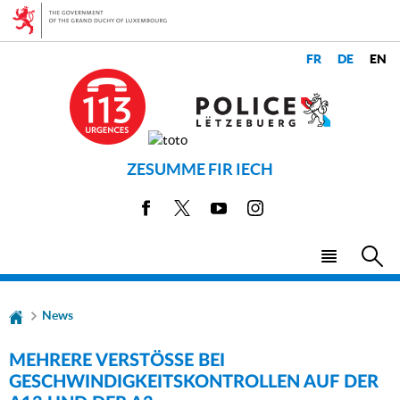
Go
Go
to
to
navigation
content
CHANGER
LANGUES
DE
LANGUE
ZESUMME FIR IECH
Facebook
X
Youtube
Instagram
Menu
Sea
main
News
MEHRERE VERSTÖSSE BEI
GESCHWINDIGKEITSKONTROLLEN AUF DER