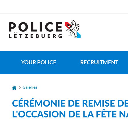
Go
Go
to
to
navigation
content
CHANGER
DE
LANGUE
YOUR POLICE
RECRUITMENT
Galeries
CÉRÉMONIE DE REMISE D
L'OCCASION DE LA FÊTE 