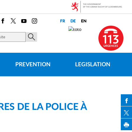
Facebook
X
Youtube
Instagram
PREVENTION
LEGISLATION
S DE LA POLICE À
PAR
PAR