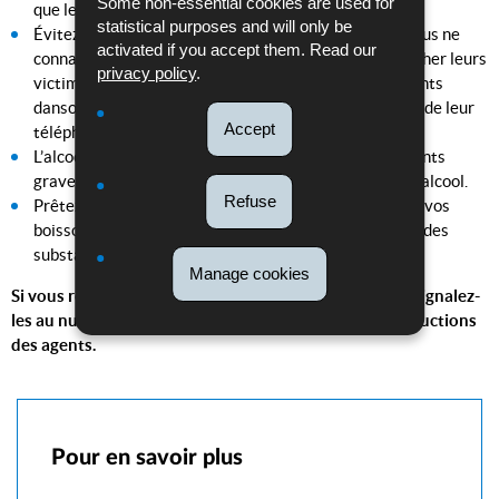
Some non-essential cookies are used for
que les autres poches.
statistical purposes and will only be
Évitez le contact physique avec des personnes que vous ne
activated if you accept them. Read our
connaissez pas. Les voleurs à la ruse tentent d’approcher leurs
privacy policy
.
victimes en les bousculant ou à travers des mouvements
dansotants, afin de les dérober de leur portefeuille ou de leur
Accept
téléphone mobile.
L’alcool compte parmi les principaux facteurs d’accidents
graves. Ne conduisez pas si vous avez consommé de l’alcool.
Refuse
Prêtez attention à ce que personne ne puisse accéder vos
boissons afin de prévenir que quelqu’un n’y introduise des
substances indésirables.
Manage cookies
Si vous remarquez des personnes ou objets suspects, signalez-
les au numéro d’appel d’urgence 113 et suivez les instructions
des agents.
Pour en savoir plus