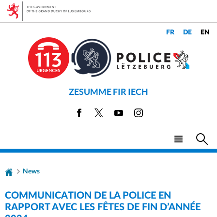
Go
Go
to
to
navigation
content
CHANGER
LANGUES
DE
LANGUE
ZESUMME FIR IECH
Facebook
X
Youtube
Instagram
Menu
Sea
main
News
COMMUNICATION DE LA POLICE EN
RAPPORT AVEC LES FÊTES DE FIN D’ANNÉE