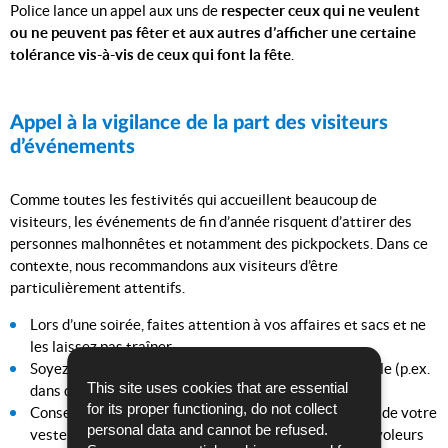
Police lance un appel aux uns de
respecter ceux qui ne veulent
ou ne peuvent pas fêter et aux autres d’afficher une certaine
tolérance vis-à-vis de ceux qui font la fête
.
Appel à la vigilance de la part des visiteurs
d’événements
Comme toutes les festivités qui accueillent beaucoup de
visiteurs, les événements de fin d’année risquent d’attirer des
personnes malhonnêtes et notamment des pickpockets. Dans ce
contexte, nous recommandons aux visiteurs d’être
particulièrement attentifs.
Lors d’une soirée, faites attention à vos affaires et sacs et ne
les laissez pas traîner.
Soyez attentifs quand vous vous trouvez dans une foule (p.ex.
This site uses cookies that are essential
dans des files).
for its proper functioning, do not collect
Conservez votre portefeuille dans la poche intérieure de votre
personal data and cannot be refused.
veste, celle-ci étant moins facilement accessible aux voleurs