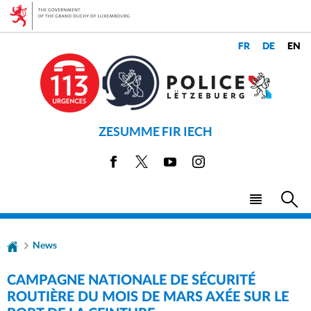
Go
Go
to
to
navigation
content
CHANGER
LANGUES
DE
LANGUE
ZESUMME FIR IECH
Facebook
X
Youtube
Instagram
Menu
Sea
main
News
CAMPAGNE NATIONALE DE SÉCURITÉ
ROUTIÈRE DU MOIS DE MARS AXÉE SUR LE