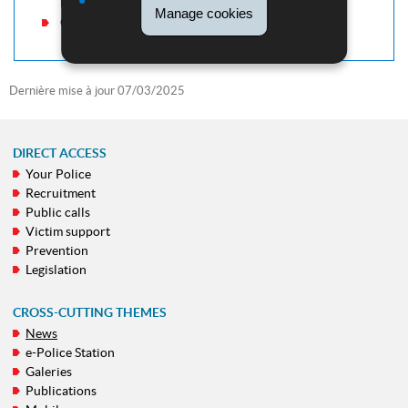
la période de carnaval
Manage cookies
Ceinture de sécurité
Dernière mise à jour
07/03/2025
DIRECT ACCESS
Your Police
NAVIGATION
Recruitment
MENU
Public calls
Victim support
Prevention
Legislation
CROSS-CUTTING THEMES
News
e-Police Station
Galeries
Publications