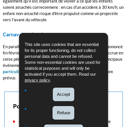
également qu’il est important de veiller à ce que les enfants
soient attachés correctement : en cas d’un accident à 30 km/h, un
enfant non-attaché risque d’être propulsé comme un projectile
vers l’avant du véhicule.
Carnaval et alcool
This site uses cookies that are essential
En parallèle aux contrôles cités ci-dessus et tel que déjà annoncé
for its proper functioning, do not collect
fin février, la Police continuera à marquer une présence accrue en
personal data and cannot be refused.
cette période de carnaval sur les routes et auprès des principaux
Some non-essential cookies are used for
événements et fêtes. Des
contrôles renforcés visant
statistical purposes and will only be
particulièrement la conduite sous l’influence d’alcool
sont
activated if you accept them. Read our
prévus.
privacy policy
.
Accept
Pour en savoir plus
Refuse
Campagne nationale de sécurité routière pendant