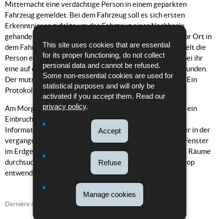
Mitternacht eine verdächtige Person in einem geparkten
Fahrzeug gemeldet. Bei dem Fahrzeug soll es sich ersten
Erkenntnissen zufolge um das Fahrzeug einer Nachbarin
gehandelt haben. Eine Polizeistreife konnte die Person vor Ort in
This site uses cookies that are essential
dem Fahrzeug antreffen. Ersten Informationen zufolge hielt die
for its proper functioning, do not collect
Person ein Sonnenbrillenetui in der Hand. Zudem wurde bei ihr
personal data and cannot be refused.
eine auf eine andere Person ausgestellte Kreditkarte gefunden.
Some non-essential cookies are used for
Der mutmaßliche Täter wurde zur Dienststelle gebracht. Ein
statistical purposes and will only be
Protokoll wurde erstellt.
activated if you accept them. Read our
privacy policy
.
Am Morgen des 08.07.2026 wurde der Polizei außerdem ein
Einbruch in eine Kinderkrippe in Findel gemeldet. Ersten
Informationen zufolge verschafften sich unbekannte Täter in der
Accept
vergangenen Nacht Zugang zum Gebäude, indem sie ein Fenster
im Erdgeschoss aufhebelten. Im Inneren wurden mehrere Räume
durchsucht. Ersten Erkenntnissen zufolge wurde ein Laptop
Refuse
entwendet. Ein Protokoll wurde erstellt.
Manage cookies
Dernière mise à jour
08/07/2026