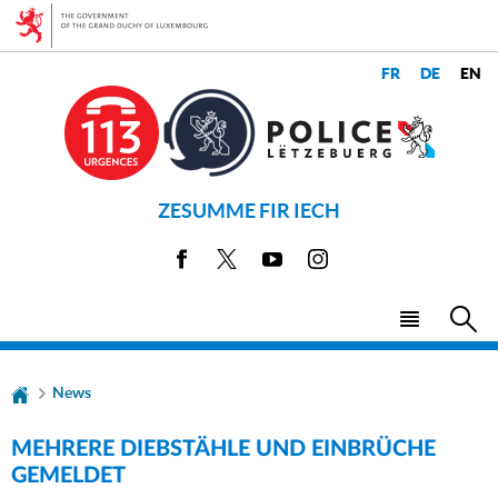
Go
Go
to
to
navigation
content
CHANGER
LANGUES
DE
LANGUE
ZESUMME FIR IECH
Facebook
X
Youtube
Instagram
Menu
Sea
main
News
MEHRERE DIEBSTÄHLE UND EINBRÜCHE
GEMELDET