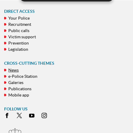
DIRECT ACCESS
Your Police
NAVIGATION
Recruitment
MENU
Public calls
Victim support
Prevention
Legislation
CROSS-CUTTING THEMES
News
e-Police Station
Galeries
Publications
Mobile app
FOLLOW US
Facebook
X
Youtube
Instagram