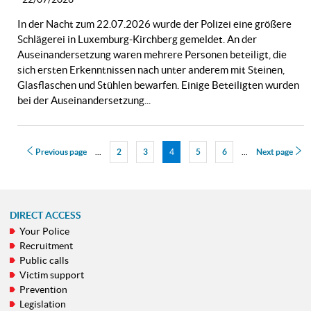
In der Nacht zum 22.07.2026 wurde der Polizei eine größere
Schlägerei in Luxemburg-Kirchberg gemeldet. An der
Auseinandersetzung waren mehrere Personen beteiligt, die
sich ersten Erkenntnissen nach unter anderem mit Steinen,
Glasflaschen und Stühlen bewarfen. Einige Beteiligten wurden
bei der Auseinandersetzung...
Previous page
...
2
3
Page
4
5
6
...
Next page
Page
Page
Page
Page
DIRECT ACCESS
Your Police
NAVIGATION
Recruitment
MENU
Public calls
Victim support
Prevention
Legislation