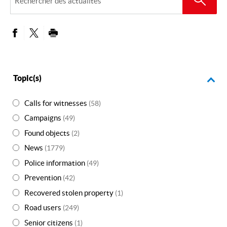
des
actualités
PARTAGER SUR FACEBOOK
PARTAGER SUR TWITTER
IMPRIMER
Topic(s)
Calls for witnesses
(58)
Campaigns
(49)
Found objects
(2)
News
(1779)
Police information
(49)
Prevention
(42)
Recovered stolen property
(1)
Road users
(249)
Senior citizens
(1)