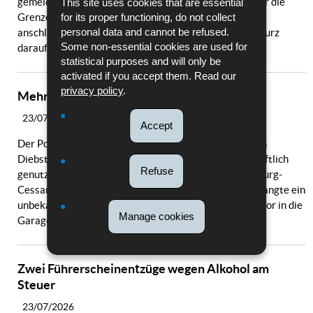
gemeldet, woraufhin die Täter mit einem Fahrzeug über die
This site uses cookies that are essential
for its proper functioning, do not collect
Grenze nach Luxemburg flüchteten. Im Rahmen der
personal data and cannot be refused.
anschließenden Fahndung konnten zwei Verdächtige kurz
Some non-essential cookies are used for
darauf in...
statistical purposes and will only be
activated if you accept them. Read our
privacy policy
.
Mehrere Diebstähle in Luxemburg-Stadt
23/07/2026
Accept
Der Polizei wurde am 22.07.2026 gegen 15:00 Uhr ein
Diebstahl eines Elektrofahrrads aus einer gemeinschaftlich
Refuse
genutzten Garage in der Rue de Cessange in Luxembourg-
Cessange gemeldet. Ersten Erkenntnissen zufolge gelangte ein
unbekannter Täter durch ein offenstehendes Garagentor in die
Manage cookies
Garage. Neben...
Zwei Führerscheinentzüge wegen Alkohol am
Steuer
23/07/2026