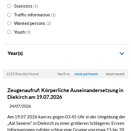
Statistics
(1)
Traffic information
(1)
Wanted persons
(2)
Youth
(3)
Year(s)
6125 Result(s) found
See first:
most pertinent
most recent
Zeugenaufruf: Körperliche Auseinandersetzung in
Diekirch am 19.07.2026
24/07/2026
Am 19.07.2026 kam es gegen 03.45 Uhr in der Umgebung der
„Aal Seeërei“ in Diekirch zu einer größeren Schlägerei. Ersten
Informationen zufolge schlug eine Gruppe von etwa 15 bis 20